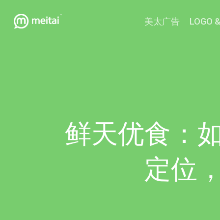
跳
美太广告
LOGO &
到
主
要
内
容
鲜天优食：
定位