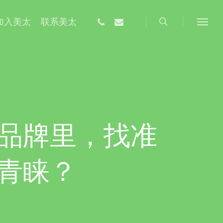
搜
索
phone
email
加入美太
联系美太
菜
单
品牌里，找准
青睐？