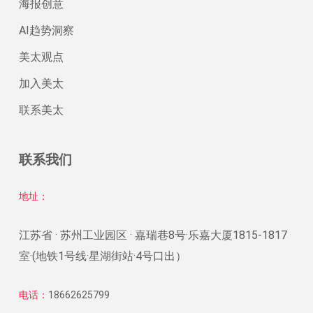
海报创意
AI趋势洞察
美太观点
加入美太
联系美太
联系我们
地址：
江苏省 · 苏州工业园区 · 嘉瑞巷8号·乐嘉大厦1815-1817
室·(地铁1号线·星湖街站·4号口出）
电话：
18662625799