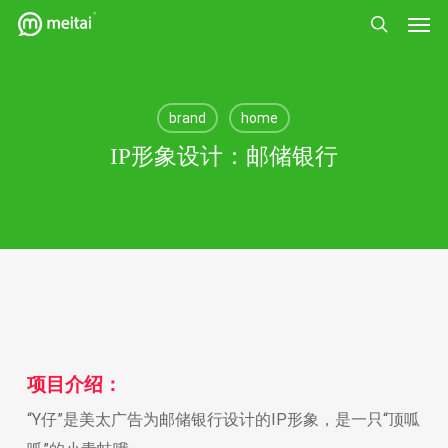
菜单
跳
到
搜索
主
要
brand
home
内
IP形象设计：邮储银行
容
项目介绍：
“Y仔”是美太广告为邮储银行设计的IP形象，是一只“顶呱