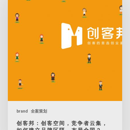
邦：
创
客
空
间，
竞
争
者
云
集，
如
何
建
brand
全案策划
立
创客邦：创客空间，竞争者云集，
品