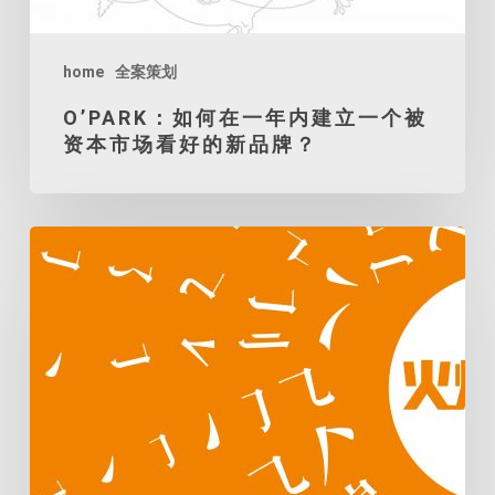
资
本
市
home
全案策划
场
O’PARK：如何在一年内建立一个被
看
资本市场看好的新品牌？
好
的
新
火
品
炬
牌？
孵
化：
传
统
企
业，