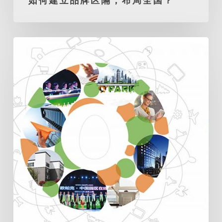
如何建立品牌区隔，布局全国？
牌
区
隔，
O’Park：
布
如
局
何
全
在
国？
一
年
内
建
立
一
个
被