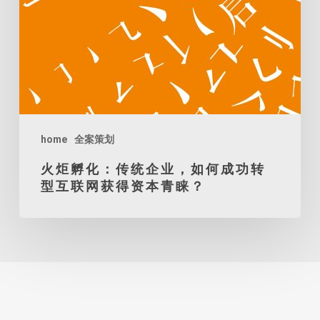
如
何
成
功
转
型
互
home
全案策划
联
火炬孵化：传统企业，如何成功转
网
型互联网获得资本青睐？
获
得
资
本
青
睐？