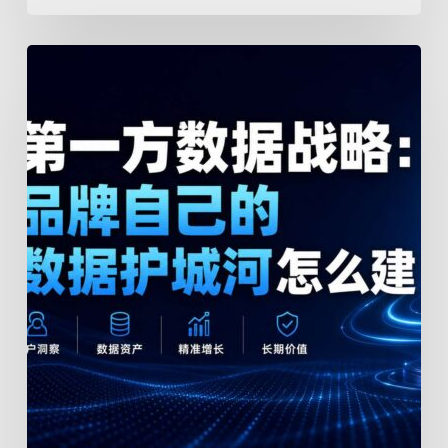
第
一
方
数
据
战
略：
品
牌
自
己
的
数