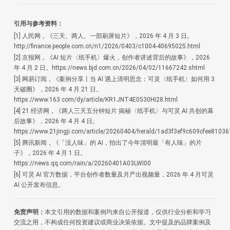
引用与参考资料：
[1] 人民网，《三天、两人、一部刷屏短片》，2026 年 4 月 3 日。
http://finance.people.com.cn/n1/2026/0403/c1004-40695025.html
[2] 京报网，《AI 短片〈纸手机〉爆火，创作者讲述背后的故事》，2026
年 4 月 2 日。https://news.bjd.com.cn/2026/04/02/11667242.shtml
[3] 网易订阅，《案例分享丨当 AI 遇上清明思念：可灵〈纸手机〉如何用 3
天破圈》，2026 年 4 月 21 日。
https://www.163.com/dy/article/KR1JNT4E0530HI28.html
[4] 21 经济网，《两人三天五分钟短片 揭秘〈纸手机〉与可灵 AI 共创的幕
后故事》，2026 年 4 月 4 日。
https://www.21jingji.com/article/20260404/herald/1ad3f3ef9c609cfee8103
[5] 腾讯新闻，《「没人味」的 AI，拍出了今年清明最「有人味」的片
子》，2026 年 4 月 1 日。
https://news.qq.com/rain/a/20260401A03LWI00
[6] 可灵 AI 官方数据，平台创作者数量及月产出视频量，2026 年 4 月可灵
AI 公开发布信息。
免责声明：
本文引用的数据和案例均来自公开报道，仅供行业分析和学习
交流之用，不构成任何投资建议或商业决策依据。文中提及的品牌案例及