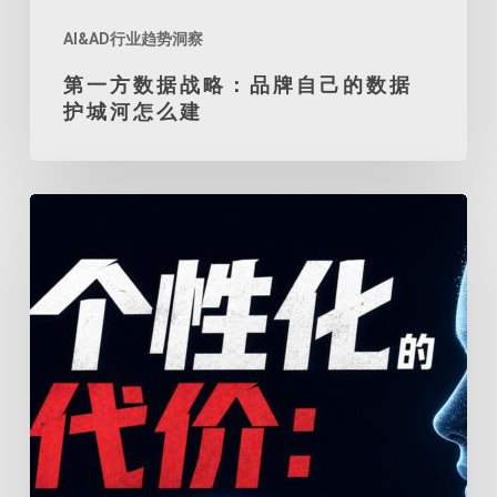
据
护
AI&AD行业趋势洞察
城
第一方数据战略：品牌自己的数据
河
护城河怎么建
怎
么
建
个
性
化
的
代
价：
当
精
准