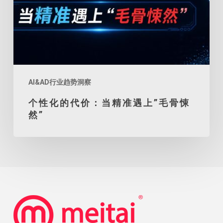
遇
上”
毛
骨
悚
然”
AI&AD行业趋势洞察
个性化的代价：当精准遇上”毛骨悚
然”