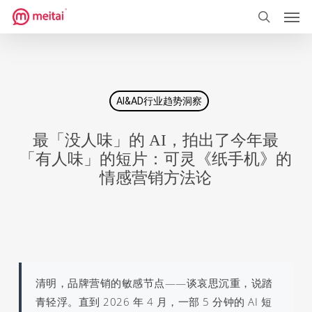
菜单
跳
到
搜索
主
要
内
AI&AD行业趋势洞察
容
最「没人味」的 AI，拍出了今年最
「有人味」的短片：可灵《纸手机》的
情感营销方法论
清明，品牌营销的敏感节点——谈哀思沉重，说踏
青轻浮。直到 2026 年 4 月，一部 5 分钟的 AI 短