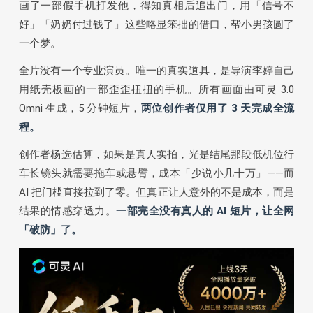
画了一部假手机打发他，得知真相后追出门，用「信号不
好」「奶奶付过钱了」这些略显笨拙的借口，帮小男孩圆了
一个梦。
全片没有一个专业演员。唯一的真实道具，是导演李婷自己
用纸壳板画的一部歪歪扭扭的手机。所有画面由可灵 3.0
Omni 生成，5 分钟短片，
两位创作者仅用了 3 天完成全流
程。
创作者杨选估算，如果是真人实拍，光是结尾那段低机位行
车长镜头就需要拖车或悬臂，成本「少说小几十万」——而
AI 把门槛直接拉到了零。但真正让人意外的不是成本，而是
结果的情感穿透力。
一部完全没有真人的 AI 短片，让全网
「破防」了。