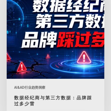
纪
商
与
第
三
方
数
据：
品
牌
踩
过
AI&AD行业趋势洞察
多
数据经纪商与第三方数据：品牌踩
少
过多少雷
雷