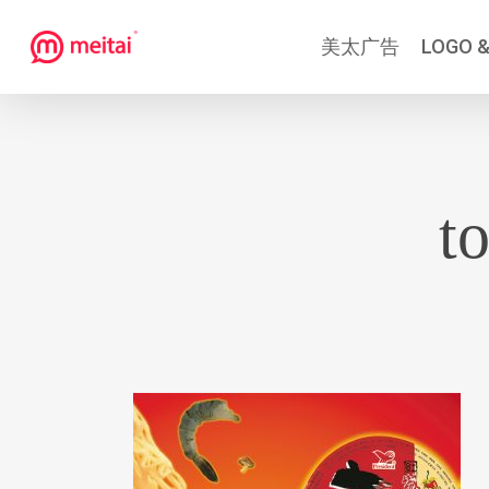
跳
美太广告
LOGO &
到
主
要
内
容
t