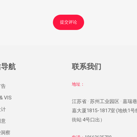
站导航
联系我们
地址：
广告
& VIS
江苏省 · 苏州工业园区 · 嘉瑞巷
设计
嘉大厦1815-1817室·(地铁1
街站·4号口出）
创意
势洞察