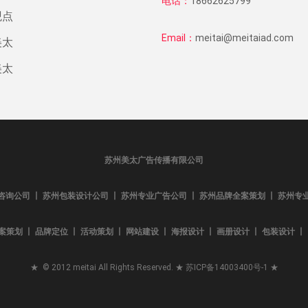
电话：
18662625799
观点
Email：
meitai@meitaiad.com
美太
美太
苏州美太广告传播有限公司
咨询公司 丨 苏州包装设计公司 丨 苏州专业广告公司 丨 苏州品牌全案策划 丨 苏州专
案策划 丨 品牌定位 丨 活动策划 丨 网站建设 丨 海报设计 丨 画册设计 丨 包装设计 丨 L
★ © 2012 meitai All Rights Reserved. ★
苏ICP备14003400号-1
★