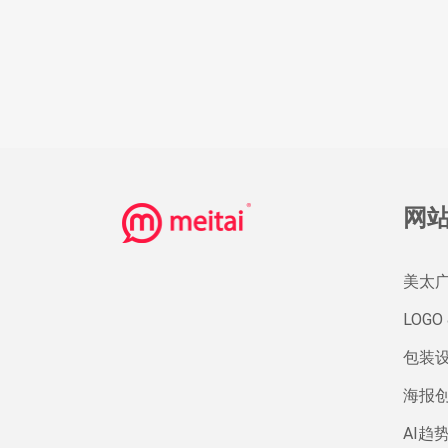
网
美太
LOGO 
包装
海报
AI趋