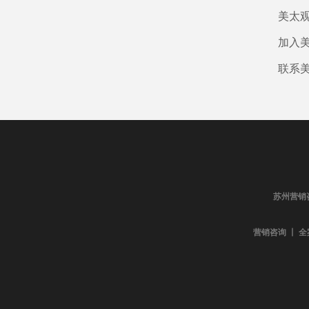
美太
加入
联系
苏州营销
营销咨询 丨 全