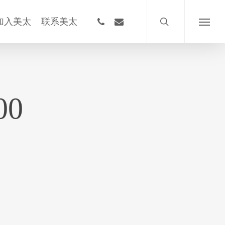
搜
索
phone
email
加入美太
联系美太
菜
单
00