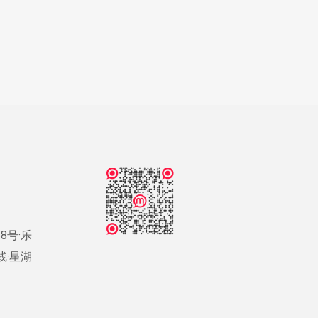
8号·乐
号线·星湖