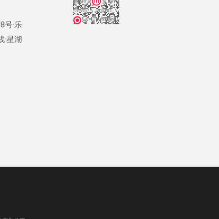
8号·乐
号线·星湖