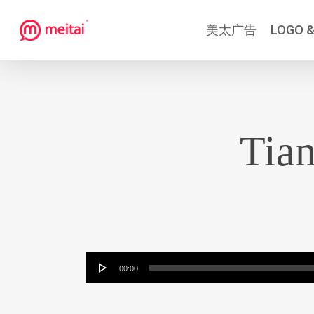
跳
美太广告
LOGO &
到
主
要
内
容
Tian
音
00:00
频
播