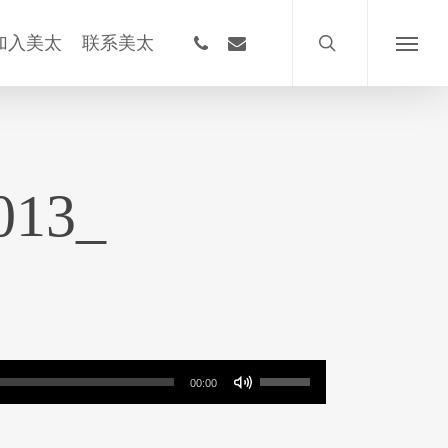
搜
索
phone
email
加入美太
联系美太
菜
单
0013_
使
00:00
用
上