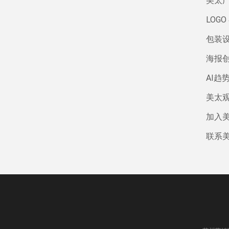
美太
LOGO 
包装
海报
AI趋
美太
加入
联系