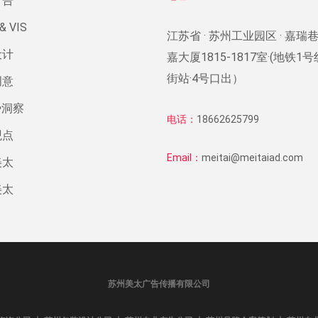
广告
& VIS
江苏省 · 苏州工业园区 · 嘉瑞巷
设计
嘉大厦1815-1817室·(地铁1
街站·4号口出）
创意
势洞察
电话：
18662625799
观点
Email：
meitai@meitaiad.com
美太
美太
苏州美太广告传播有限公司