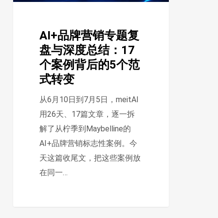
盘
与
AI+品牌营销专题复
深
盘与深度总结：17
度
个案例背后的5个范
总
式转变
结：
17
从6月10日到7月5日，meitAI
个
用26天、17篇文章，逐一拆
案
解了从柠季到Maybelline的
例
AI+品牌营销标志性案例。今
背
天这篇收尾文，把这些案例放
后
在同一…
的
5
个