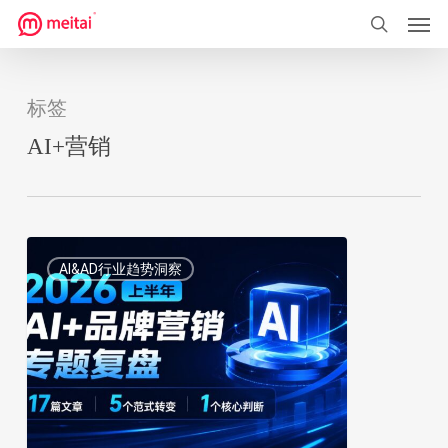
菜单
跳
到
搜索
主
要
标签
内
AI+营销
容
AI+品
0
AI&AD行业趋势洞察
牌
营
销
专
题
复