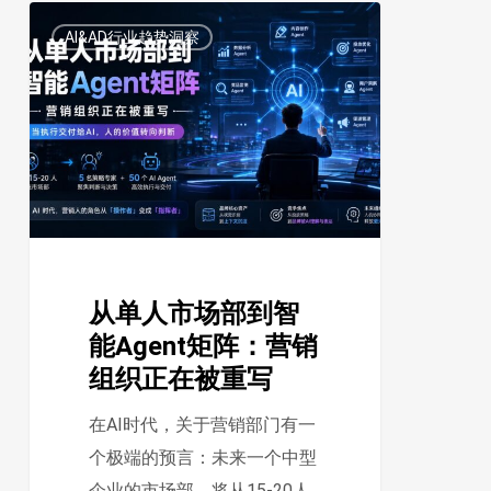
范
从
0
AI&AD行业趋势洞察
式
单
转
人
变
市
场
部
到
智
能
从单人市场部到智
Agent
能Agent矩阵：营销
矩
组织正在被重写
阵：
营
在AI时代，关于营销部门有一
销
个极端的预言：未来一个中型
组
企业的市场部，将从15-20人