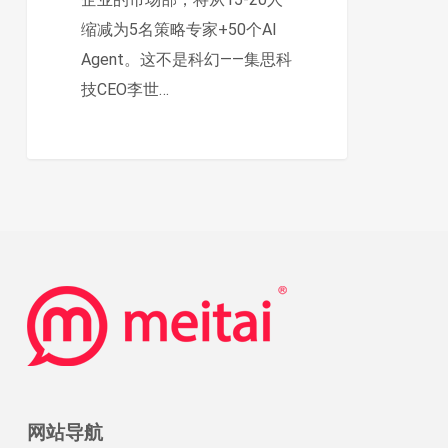
织
缩减为5名策略专家+50个AI
正
Agent。这不是科幻——集思科
在
技CEO李世…
被
重
写
网站导航