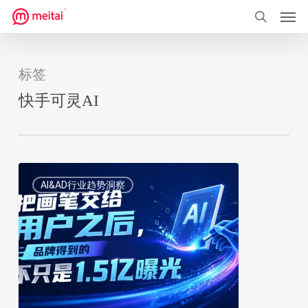
菜单
跳
到
搜索
主
要
标签
内
快手可灵AI
容
把
1
AI&AD行业趋势洞察
画
笔
交
给
用
户