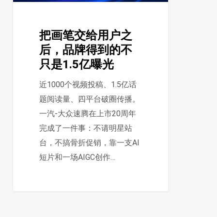
之
后，
把画笔交给用户之
品
后，品牌得到的不
牌
只是1.5亿曝光
得
到
近1000个视频投稿、1.5亿话
的
题阅读量、四平台破圈传播。
不
一汽-大众速腾在上市20周年
只
完成了一件事：不请明星站
是
台，不搞骨折促销，靠一支AI
1.5
短片和一场AIGC创作…
亿
曝
光