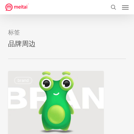
菜单
跳
到
搜索
主
要
标签
内
品牌周边
容
IP
0
brand
形
象
设
计：
邮
储