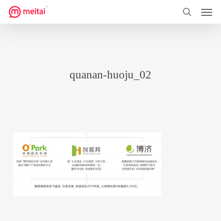
菜单
跳
到
搜索
主
要
内
quanan-huoju_02
容