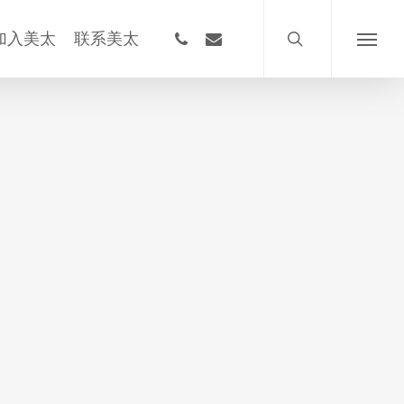
搜
索
phone
email
加入美太
联系美太
菜
单