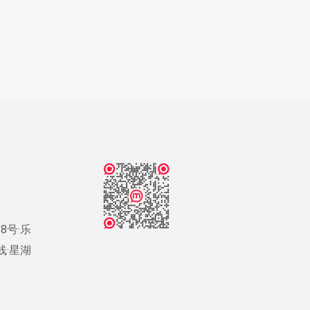
8号·乐
号线·星湖