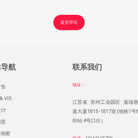
站导航
联系我们
地址：
广告
& VIS
江苏省 · 苏州工业园区 · 嘉瑞巷
设计
嘉大厦1815-1817室·(地铁1
街站·4号口出）
创意
势洞察