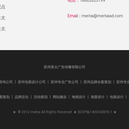
电话：
18662625799
观点
Email：
meitai@meitaiad.com
美太
美太
苏州美太广告传播有限公司
咨询公司 丨 苏州包装设计公司 丨 苏州专业广告公司 丨 苏州品牌全案策划 丨 苏州专
案策划 丨 品牌定位 丨 活动策划 丨 网站建设 丨 海报设计 丨 画册设计 丨 包装设计 丨 L
★ © 2012 meitai All Rights Reserved. ★
苏ICP备14003400号-1
★