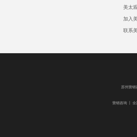
美太
加入
联系
苏州营销
营销咨询 丨 全