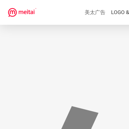
跳
美太广告
LOGO &
到
主
要
内
容