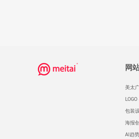
网
美太
LOGO 
包装
海报
AI趋