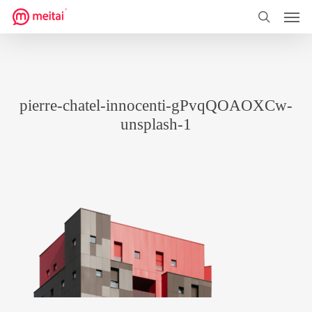
菜单
跳
到
搜索
主
要
内
pierre-chatel-innocenti-gPvqQOAOXCw-
容
unsplash-1