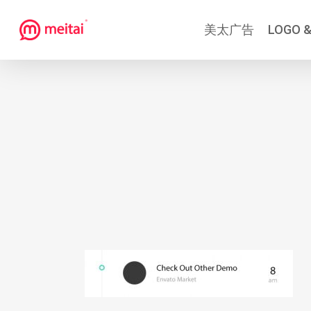
跳
美太广告
LOGO &
到
主
要
内
容