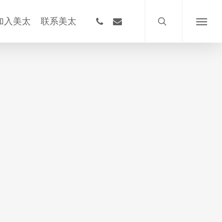
搜
索
phone
email
加入美太
联系美太
菜
单