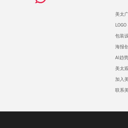
美太
LOGO 
包装
海报
AI趋
美太
加入
联系