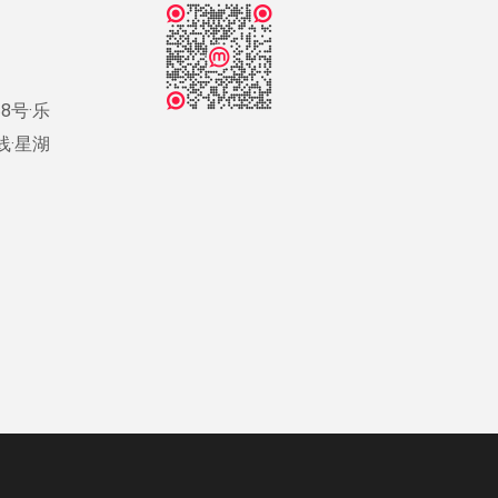
8号·乐
号线·星湖