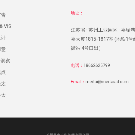
地址：
广告
& VIS
江苏省 · 苏州工业园区 · 嘉瑞巷
设计
嘉大厦1815-1817室·(地铁1
街站·4号口出）
创意
势洞察
电话：
18662625799
观点
Email：
meitai@meitaiad.com
美太
美太