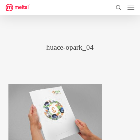
菜单
跳
到
搜索
主
要
内
huace-opark_04
容