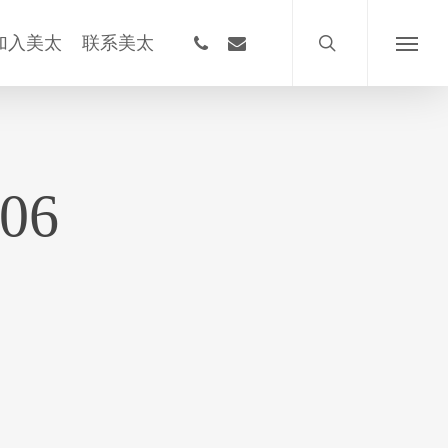
搜
索
phone
email
加入美太
联系美太
菜
单
_06