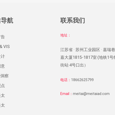
站导航
联系我们
地址：
广告
& VIS
江苏省 · 苏州工业园区 · 嘉瑞巷
设计
嘉大厦1815-1817室·(地铁1
街站·4号口出）
创意
势洞察
电话：
18662625799
观点
Email：
meitai@meitaiad.com
美太
美太