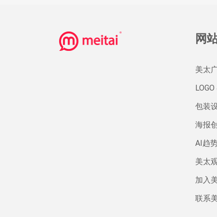
网
美太
LOGO 
包装
海报
AI趋
美太
加入
联系