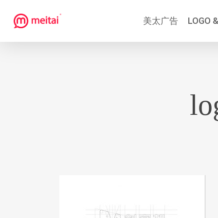
跳
美太广告
LOGO &
到
主
要
内
容
lo