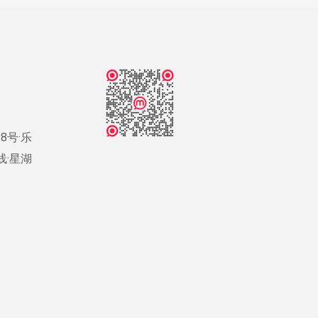
8号·乐
号线·星湖