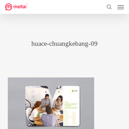
菜单
跳
到
搜索
主
要
内
huace-chuangkebang-09
容