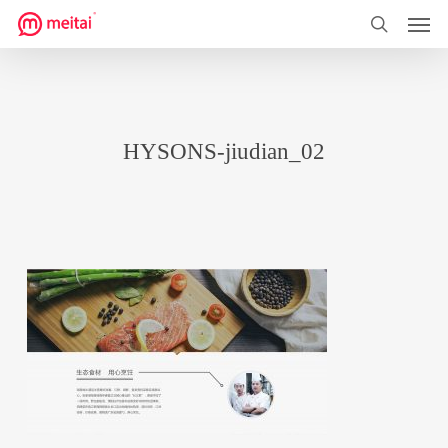
菜单
跳
到
搜索
主
要
内
HYSONS-jiudian_02
容