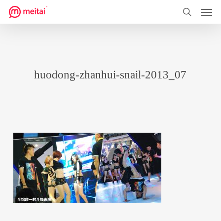
菜单
跳
到
搜索
主
要
内
huodong-zhanhui-snail-2013_07
容