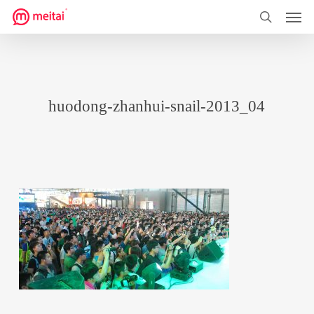
菜单
跳
到
搜索
主
要
内
huodong-zhanhui-snail-2013_04
容