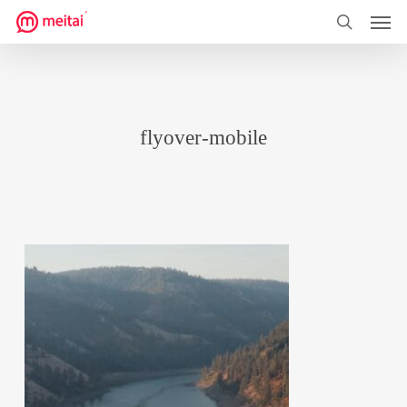
菜单
跳
到
搜索
主
要
内
flyover-mobile
容