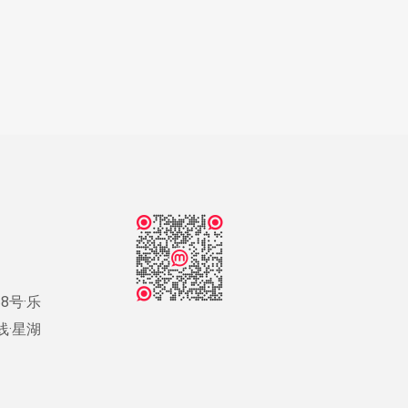
8号·乐
号线·星湖