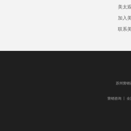
美太
加入
联系
苏州营销
营销咨询 丨 全