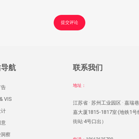
站导航
联系我们
地址：
广告
& VIS
江苏省 · 苏州工业园区 · 嘉瑞巷
设计
嘉大厦1815-1817室·(地铁1
街站·4号口出）
创意
势洞察