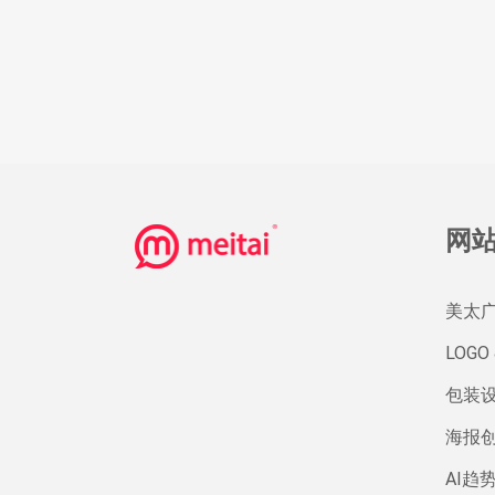
网
美太
LOGO 
包装
海报
AI趋