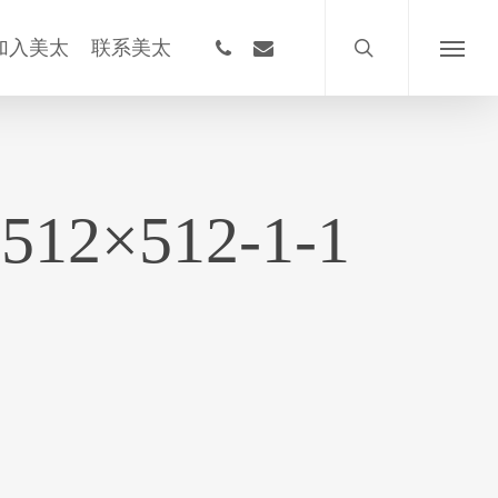
搜
索
phone
email
加入美太
联系美太
菜
单
-512×512-1-1