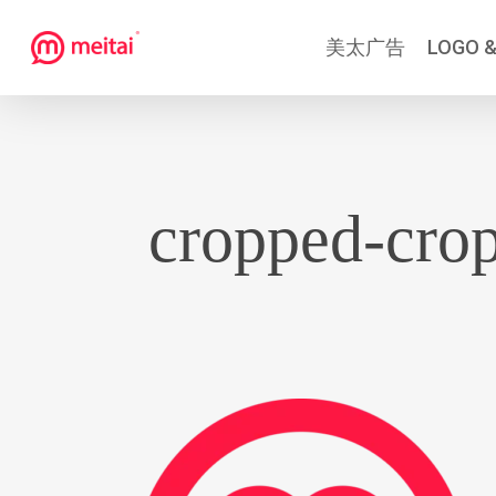
跳
美太广告
LOGO &
到
主
要
内
容
cropped-cro