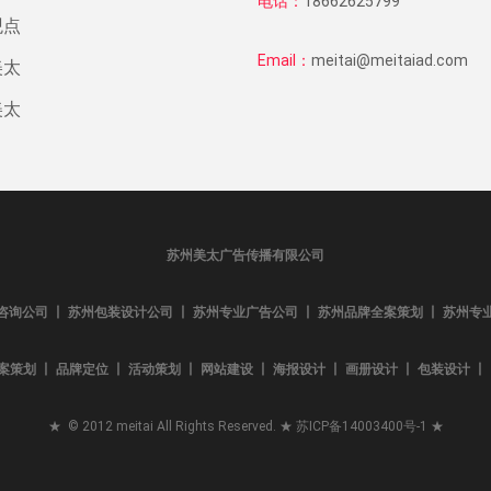
电话：
18662625799
观点
Email：
meitai@meitaiad.com
美太
美太
苏州美太广告传播有限公司
咨询公司 丨 苏州包装设计公司 丨 苏州专业广告公司 丨 苏州品牌全案策划 丨 苏州专
案策划 丨 品牌定位 丨 活动策划 丨 网站建设 丨 海报设计 丨 画册设计 丨 包装设计 丨 L
★ © 2012 meitai All Rights Reserved. ★
苏ICP备14003400号-1
★