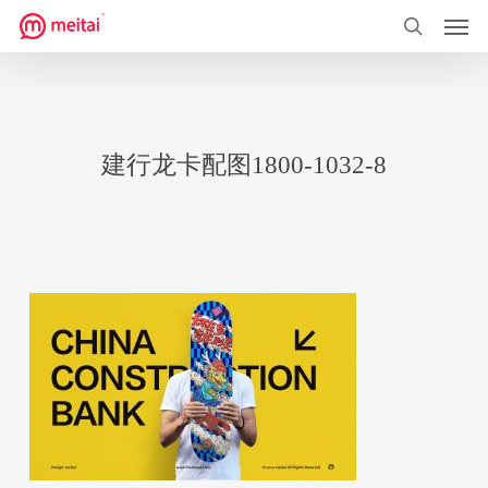
菜单
跳
到
搜索
主
要
内
建行龙卡配图1800-1032-8
容