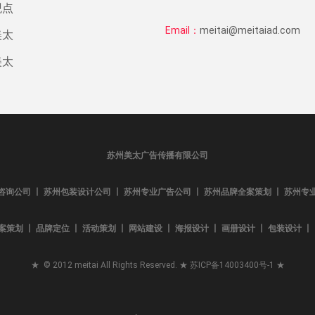
观点
Email：
meitai@meitaiad.com
美太
美太
苏州美太广告传播有限公司
咨询公司 丨 苏州包装设计公司 丨 苏州专业广告公司 丨 苏州品牌全案策划 丨 苏州专
案策划 丨 品牌定位 丨 活动策划 丨 网站建设 丨 海报设计 丨 画册设计 丨 包装设计 丨 L
★ © 2012 meitai All Rights Reserved. ★
苏ICP备14003400号-1
★