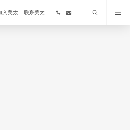
搜
索
phone
email
加入美太
联系美太
菜
单