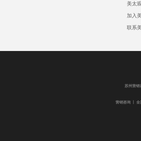
美太
加入
联系
苏州营销
营销咨询 丨 全