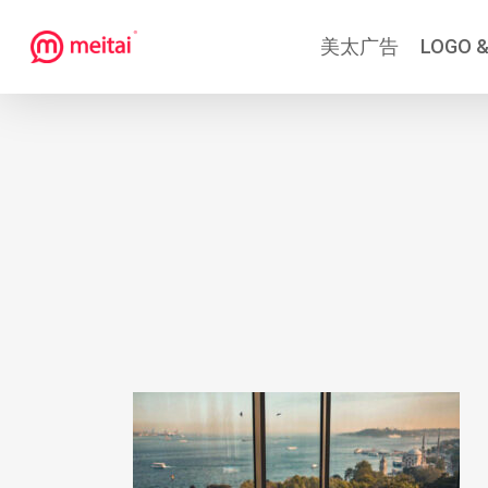
跳
美太广告
LOGO &
到
主
要
内
容