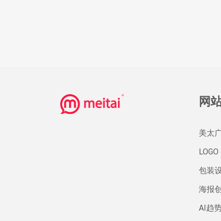
网
美太
LOGO 
包装
海报
AI趋