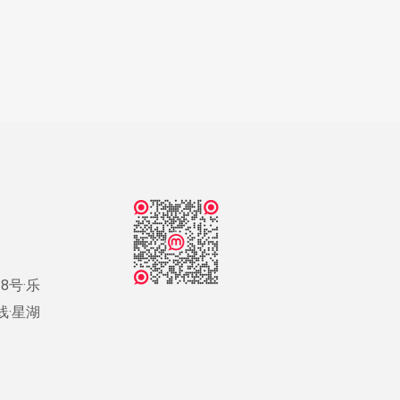
8号·乐
号线·星湖