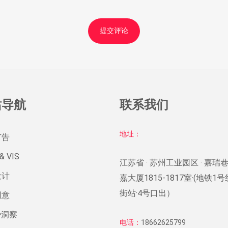
站导航
联系我们
地址：
广告
& VIS
江苏省 · 苏州工业园区 · 嘉瑞巷
设计
嘉大厦1815-1817室·(地铁1
街站·4号口出）
创意
势洞察
电话：
18662625799