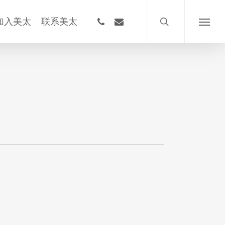
搜
索
phone
email
加入美太
联系美太
菜
单