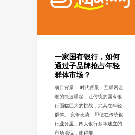
银
行，
如
何
通
过
一家国有银行，如何
子
通过子品牌抢占年轻
品
群体市场？
牌
抢
项目背景： 时代背景：互联网金
占
融的快速崛起，让传统的国有银
年
行面临巨大的挑战，尤其在年轻
轻
群体。 竞争态势：即便在传统银
群
行业务里，四大银行多年建立的
体
市场地位，使得邮…