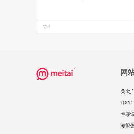
市
场？
1
网
美太
LOGO 
包装
海报