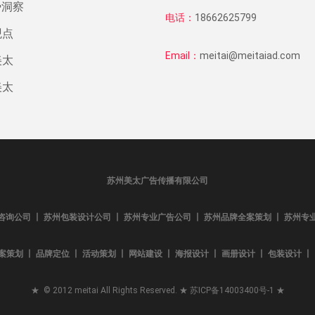
势洞察
电话：
18662625799
观点
Email：
meitai@meitaiad.com
美太
美太
苏州美太广告传播有限公司
咨询公司 丨 苏州包装设计公司 丨 苏州专业广告公司 丨 苏州品牌全案策划 丨 苏州专
案策划 丨 品牌定位 丨 活动策划 丨 网站建设 丨 海报设计 丨 画册设计 丨 包装设计 丨 L
★ © 2012 meitai All Rights Reserved. ★
苏ICP备14003400号-1
★