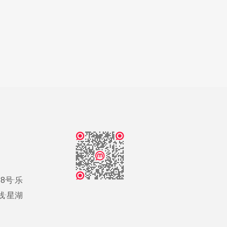
8号·乐
号线·星湖