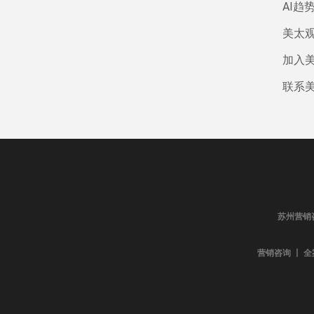
AI趋
美太
加入
联系
苏州营销
营销咨询 丨 全