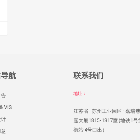
站导航
联系我们
地址：
广告
& VIS
江苏省 · 苏州工业园区 · 嘉瑞巷
设计
嘉大厦1815-1817室·(地铁1
街站·4号口出）
创意