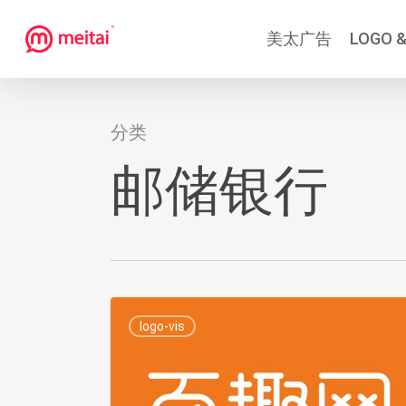
跳
美太广告
LOGO &
到
主
要
内
分类
容
邮储银行
一
logo-vis
家
国
有