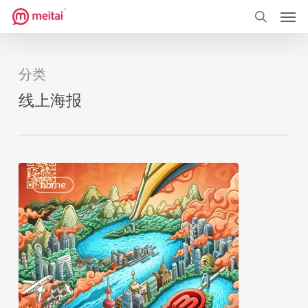
菜单
跳
到
搜索
主
要
分类
内
线上海报
容
H5
0
home
海
报：
线
上
节
日