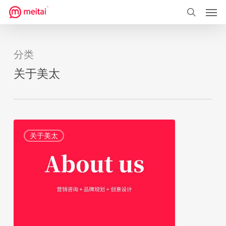
菜单
跳
到
搜索
主
要
分类
内
关于美太
容
美
2
关于美太
太
是
一
家
什
么