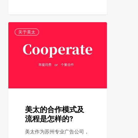
美
1
关于美太
太
的
合
作
模
式
及
流
美太的合作模式及
程
流程是怎样的?
是
怎
美太作为苏州专业广告公司，
样