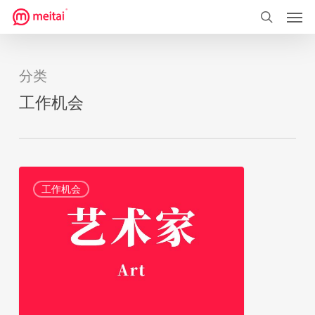
菜单
跳
到
搜索
主
要
分类
内
工作机会
容
想
7
工作机会
做
创
意
总
监，
先