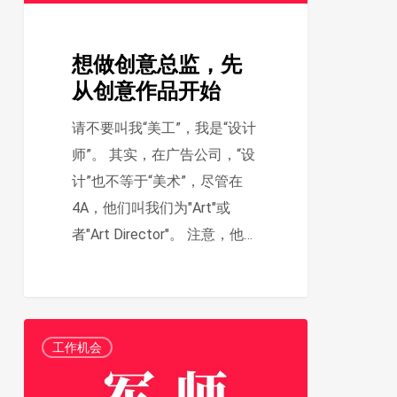
从
创
想做创意总监，先
意
从创意作品开始
作
品
请不要叫我“美工”，我是“设计
开
师”。 其实，在广告公司，“设
始
计”也不等于“美术”，尽管在
4A，他们叫我们为"Art"或
者"Art Director"。 注意，他…
好
1
工作机会
策
划，