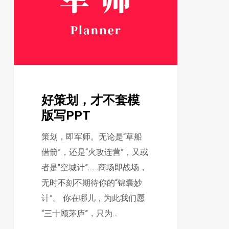
才
不
套
模
版
写
好策划，才不套模
PPT
版写PPT
策划，即军师。无论是“草船
借箭”，还是“火攻连营”，又或
者是“空城计”……商场即战场，
无时不刻不期待你的“锦囊妙
计”。 你在哪儿，为此我们愿
“三十顾茅庐”，只为…