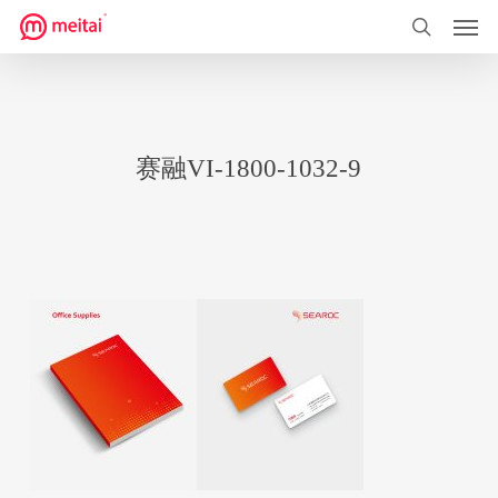
菜单
跳
到
搜索
主
要
内
赛融VI-1800-1032-9
容