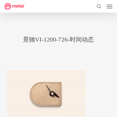
菜单
跳
到
搜索
主
要
内
景驰VI-1200-726-时间动态
容