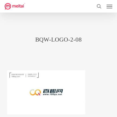
菜单
跳
到
搜索
主
要
内
BQW-LOGO-2-08
容