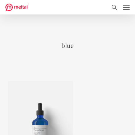
菜单
跳
到
搜索
主
要
内
blue
容