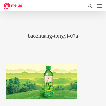
菜单
跳
到
搜索
主
要
内
baozhuang-tongyi-07a
容