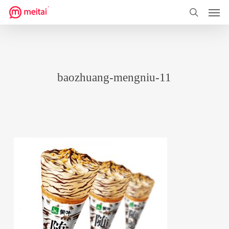
菜单
跳
到
搜索
主
要
内
baozhuang-mengniu-11
容