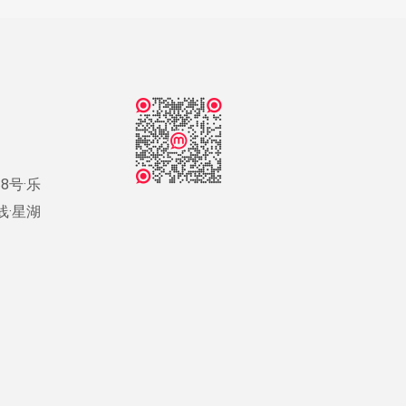
8号·乐
号线·星湖