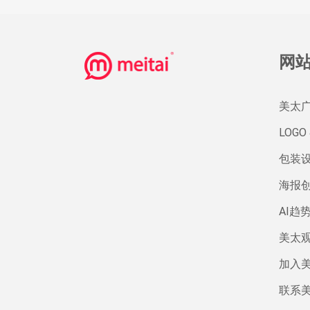
网
美太
LOGO 
包装
海报
AI趋
美太
加入
联系