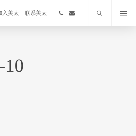
搜
索
phone
email
加入美太
联系美太
菜
单
-10