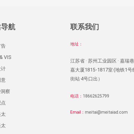
站导航
联系我们
地址：
广告
& VIS
江苏省 · 苏州工业园区 · 嘉瑞巷
设计
嘉大厦1815-1817室·(地铁1
街站·4号口出）
创意
势洞察
电话：
18662625799
观点
Email：
meitai@meitaiad.com
美太
美太