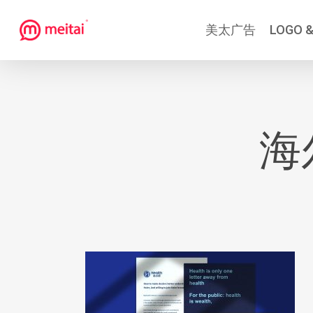
跳
美太广告
LOGO &
到
主
要
内
容
海尔