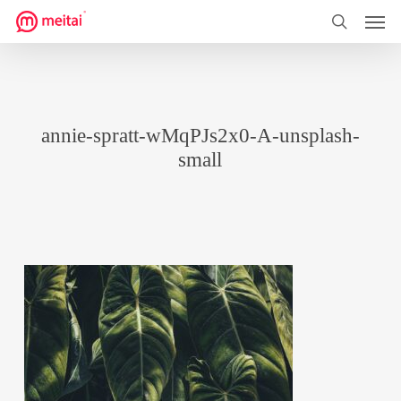
菜单
跳
到
搜索
主
要
内
annie-spratt-wMqPJs2x0-A-unsplash-
容
small