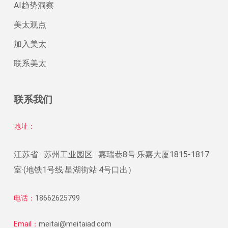
AI趋势洞察
美太观点
加入美太
联系美太
联系我们
地址：
江苏省 · 苏州工业园区 · 嘉瑞巷8号·乐嘉大厦1815-1817
室·(地铁1号线·星湖街站·4号口出）
电话：
18662625799
Email：
meitai@meitaiad.com