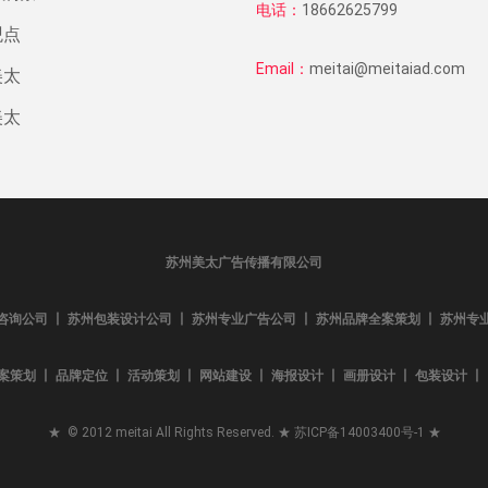
电话：
18662625799
观点
Email：
meitai@meitaiad.com
美太
美太
苏州美太广告传播有限公司
咨询公司 丨 苏州包装设计公司 丨 苏州专业广告公司 丨 苏州品牌全案策划 丨 苏州专
案策划 丨 品牌定位 丨 活动策划 丨 网站建设 丨 海报设计 丨 画册设计 丨 包装设计 丨 L
★ © 2012 meitai All Rights Reserved. ★
苏ICP备14003400号-1
★