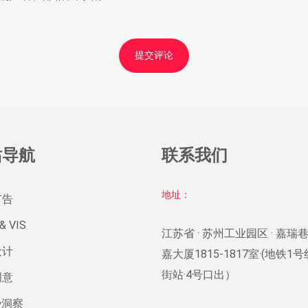
站导航
联系我们
地址：
广告
& VIS
江苏省 · 苏州工业园区 · 嘉瑞巷
设计
嘉大厦1815-1817室·(地铁1
街站·4号口出）
创意
势洞察