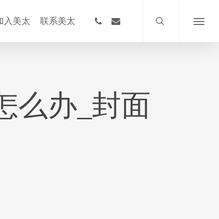
搜
索
phone
email
加入美太
联系美太
菜
单
公司怎么办_封面