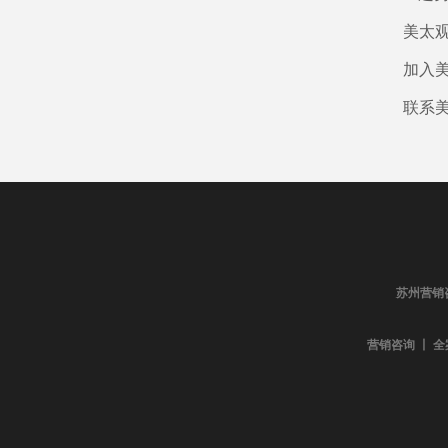
美太
加入
联系
苏州营销
营销咨询 丨 全