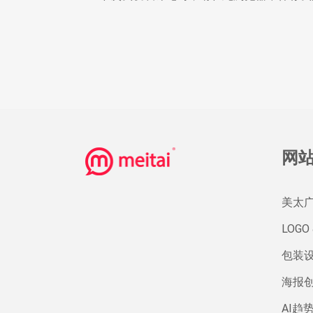
网
美太
LOGO 
包装
海报
AI趋