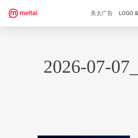
跳
美太广告
LOGO &
到
主
要
内
容
2026-07