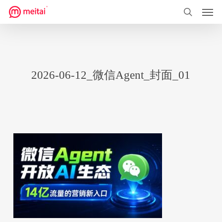
菜单
跳
到
搜索
主
要
内
2026-06-12_微信Agent_封面_01
容