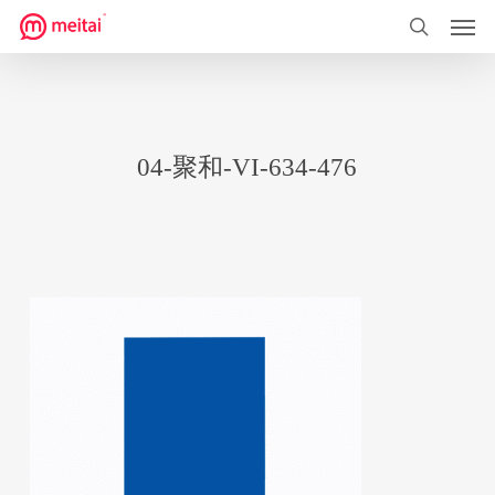
菜单
跳
到
搜索
主
要
内
04-聚和-VI-634-476
容