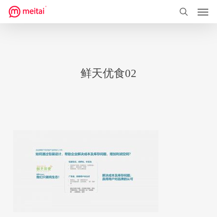
菜单
跳
到
搜索
主
要
内
鲜天优食02
容