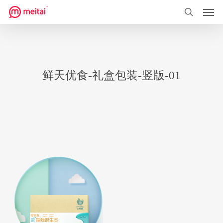
菜单
跳
到
搜索
主
要
内
鲜天优食-礼盒包装-竖版-01
容