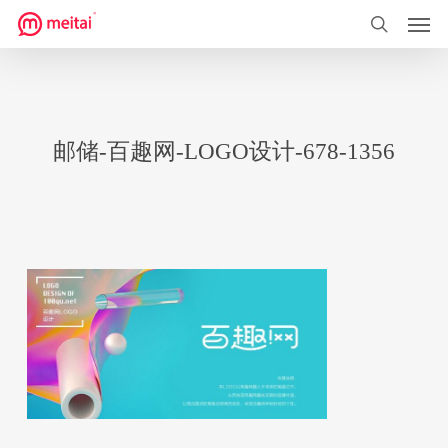
菜单
跳
到
搜索
主
要
内
邮储-百趣网-LOGO设计-678-1356
容