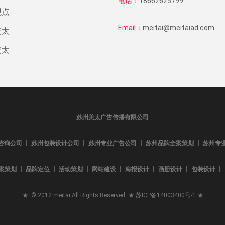
电话：
18662625799
观点
Email：
meitai@meitaiad.com
美太
美太
苏州美太广告传播有限公司
咨询公司 丨 苏州包装设计公司 丨 苏州专业广告公司 丨 苏州品牌全案策划 丨 苏州专
案策划 丨 品牌定位 丨 活动策划 丨 网站建设 丨 海报设计 丨 画册设计 丨 包装设计 丨 L
★ © 2012 meitai All Rights Reserved. ★
苏ICP备14003400号-1
★