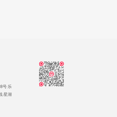
8号·乐
号线·星湖