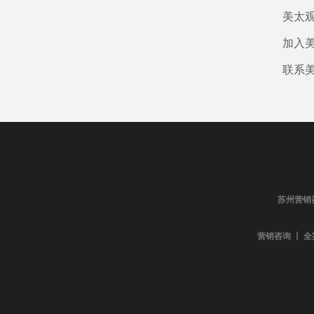
美太
加入
联系
苏州营销
营销咨询 丨 全