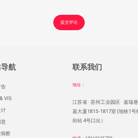
站导航
联系我们
地址：
广告
& VIS
江苏省 · 苏州工业园区 · 嘉瑞巷
设计
嘉大厦1815-1817室·(地铁1
街站·4号口出）
创意
势洞察