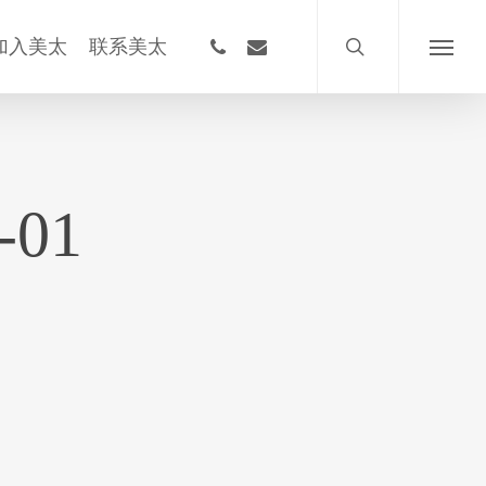
搜
索
phone
email
加入美太
联系美太
菜
单
01