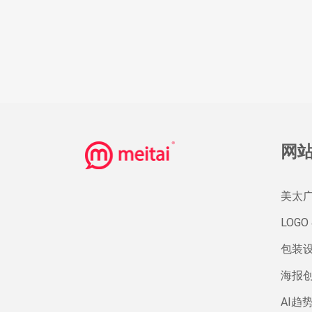
网
美太
LOGO 
包装
海报
AI趋