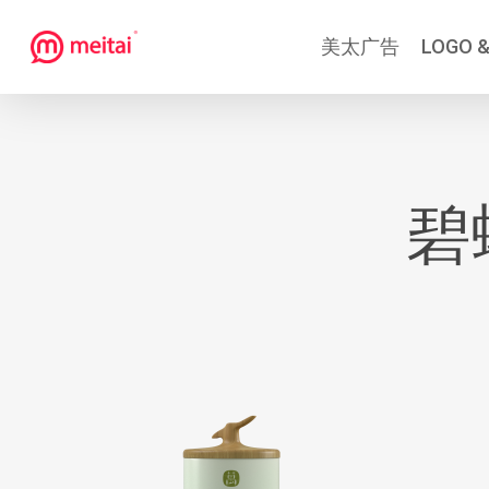
跳
美太广告
LOGO &
到
主
要
内
容
碧