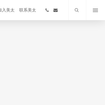
搜
索
phone
email
加入美太
联系美太
菜
单