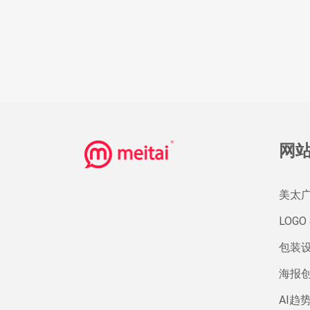
网
美太
LOGO 
包装
海报
AI趋