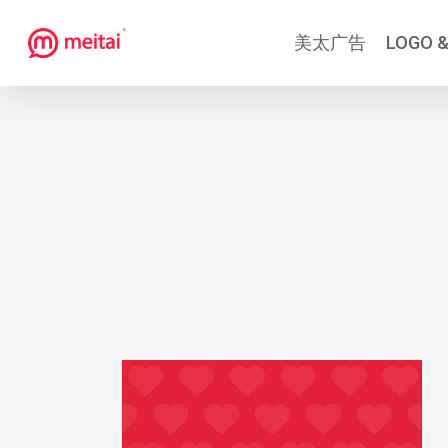
跳
美太广告
LOGO &
到
主
要
内
容