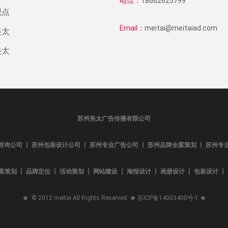
电话：
18662625799
观点
Email：
meitai@meitaiad.com
美太
美太
苏州美太广告传播有限公司
咨询公司 丨 苏州包装设计公司 丨 苏州专业广告公司 丨 苏州品牌全案策划 丨 苏州专
案策划 丨 品牌定位 丨 活动策划 丨 网站建设 丨 海报设计 丨 画册设计 丨 包装设计 丨 L
★ © 2012 meitai All Rights Reserved. ★
苏ICP备14003400号-1
★