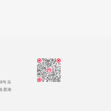
8号·乐
号线·星湖