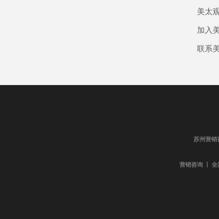
美太
加入
联系
苏州营销
营销咨询 丨 全