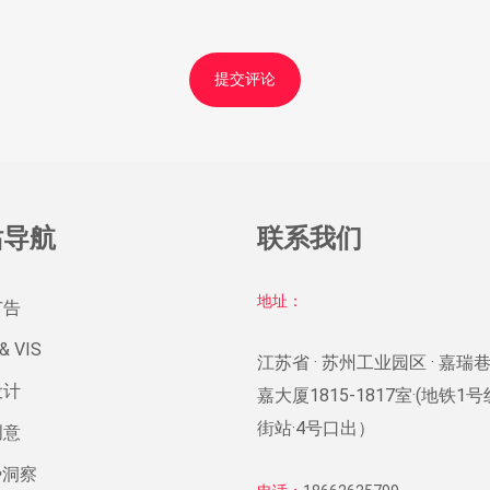
站导航
联系我们
地址：
广告
& VIS
江苏省 · 苏州工业园区 · 嘉瑞巷
设计
嘉大厦1815-1817室·(地铁1
街站·4号口出）
创意
势洞察