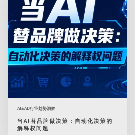
品
牌
做
决
策：
自
动
化
决
策
的
解
AI&AD行业趋势洞察
释
当AI替品牌做决策：自动化决策的
权
解释权问题
问