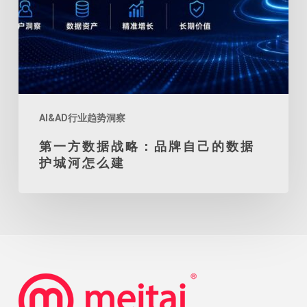
自
己
的
数
据
护
AI&AD行业趋势洞察
城
第一方数据战略：品牌自己的数据
河
护城河怎么建
怎
么
建