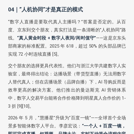
04｜”人机协同”才是真正的模式
“数字人直播是要取代真人主播吗？”答案是否定的。从百
度、京东到交个朋友，真实打法是一条清晰的”人机协同”路
线。
“真人黄金时段 + 数字人夜间/闲时值守”
——这是京东头
部商家的标准配置。2025 年 618，超过 50% 的头部品牌已
实现 72 小时连续直播 [5]。
交个朋友的选择更具代表性。他们与浙江大学共建数字人实
验室，最终得出结论：达播场景（带货型直播）无法用数字
人替代真人；但在店播场景（品牌自播）下，AI 导购反而是
效率更高的解决方案。他们推出的曼达斯克 AI 营销体系
中，数字人交易平台能将合作价格降到明星真人合作价的 1-
3 折 [9][10]。
2026 年 5 月，”慧播星”升级为”百度一镜”——全球首个全场
景多智能体数字人平台。李彦宏说：
“一个人 + 百度一镜，
即可完成直播、短视频、品牌大片、实时互动等全流程内容