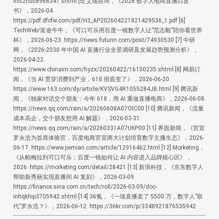
iniczhuc8968341.shtml
[5] 艾瑞咨询，《2026 数字人电商直播白皮
书》，2026-04.
https://pdf.dfcfw.com/pdf/H3_AP202604221821429536_1.pdf
[6]
TechWeb/富途牛牛，《可口可乐用百度一镜数字人让”范志毅”陪你看世界
杯》，2026-06-23. https://news.futunn.com/post/74930530
[7] 中研
网，《2026-2030 年中国 AI 直播行业全景调研及发展趋势预测分析》，
2026-04-22.
https://www.chinairn.com/hyzx/20260422/16100235.shtml
[8] 网易订
阅，《当 AI 贯穿消费到产业，618 彻底变了》，2026-06-20.
https://www.163.com/dy/article/KVSVG4R1055284JB.html
[9] 腾讯新
闻，《独家对话交个朋友：今年 618，用 AI 重做直播电商》，2026-06-08.
https://news.qq.com/rain/a/20260608A07OIC00
[10] 腾讯新闻，《流量
成本高企，交个朋友想用 AI 解题》，2026-03-31.
https://news.qq.com/rain/a/20260331A07UKP00
[11] 界面新闻，《官宣
罗永浩为首席体验官，百度电商官宣两大计划培育数字主播生态》，2026-
06-17. https://www.jiemian.com/article/12916462.html
[12] Morketing，
《从帕梅拉到可口可乐：百度一镜如何让 AI 内容进入品牌核心区》，
2026. https://morketing.com/detail/28421
[13] 新浪科技，《京东数字人
帮助新秀丽实现直播间 AI 复刻》，2026-03-09.
https://finance.sina.com.cn/tech/roll/2026-03-09/doc-
inhqkhip3705942.shtml
[14] 36氪，《一场直播卖了 5500 万，数字人”取
代”罗永浩？》，2026-06-12. https://36kr.com/p/3348921876535942