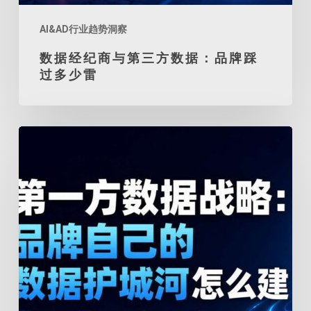
踩
过
AI&AD行业趋势洞察
多
数据经纪商与第三方数据：品牌踩
少
过多少雷
雷
第
一
方
数
据
战
略：
品
牌