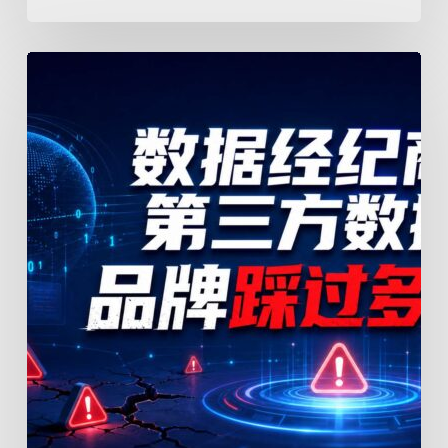
题
数
据
经
纪
商
与
第
三
方
数
据：
品
牌