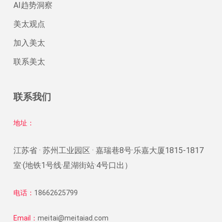
AI趋势洞察
美太观点
加入美太
联系美太
联系我们
地址：
江苏省 · 苏州工业园区 · 嘉瑞巷8号·乐嘉大厦1815-1817
室·(地铁1号线·星湖街站·4号口出）
电话：
18662625799
Email：
meitai@meitaiad.com