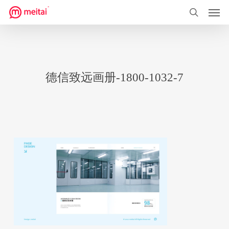
菜单
跳
到
搜索
主
要
内
德信致远画册-1800-1032-7
容