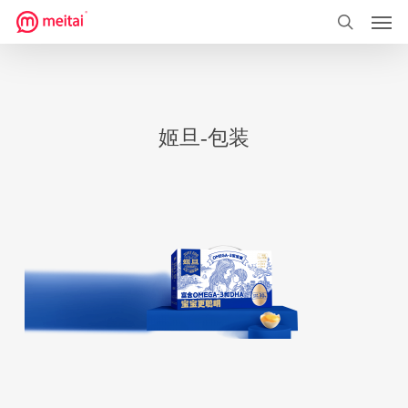
菜单
跳
到
搜索
主
要
内
姬旦-包装
容