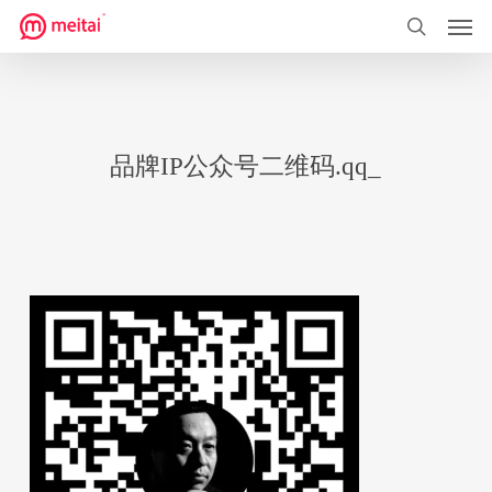
菜单
跳
到
搜索
主
要
内
品牌IP公众号二维码.qq_
容