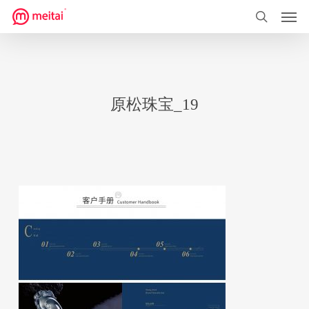
菜单
跳
到
搜索
主
要
内
原松珠宝_19
容