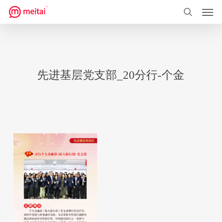
菜单
跳
到
搜索
主
要
内
先进基层党支部_20分行-个金
容